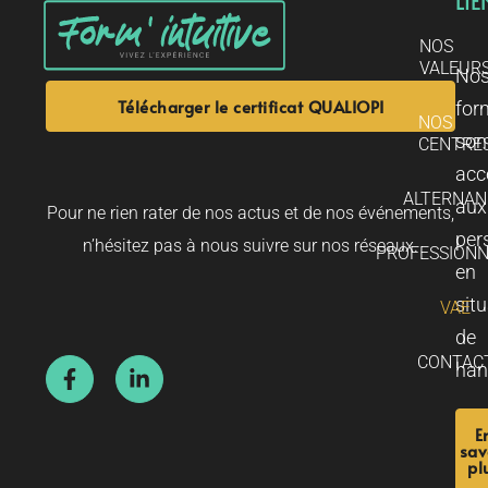
LIE
NOS
VALEUR
No
Télécharger le certificat QUALIOPI
for
NOS
son
CENTRE
acc
ALTERNAN
aux
Pour ne rien rater de nos actus et de nos événements,
per
n’hésitez pas à nous suivre sur nos réseaux.
PROFESSIONN
en
sit
VAE
de
CONTAC
han
E
sav
pl